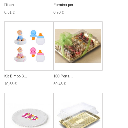
Dischi...
Formina per...
0,51 €
0,70 €
Kit Bimbo 3...
100 Porta...
10,58 €
59,43 €