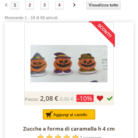
1
2
3
4
Visualizza tutto
Mostrando 1 - 18 di 69 articoli
SCONTI!
2,08 €
-10%
2,31 €
Prezzo:
Aggiungi al carrello
Zucche a forma di caramella h 4 cm
2 recensioni