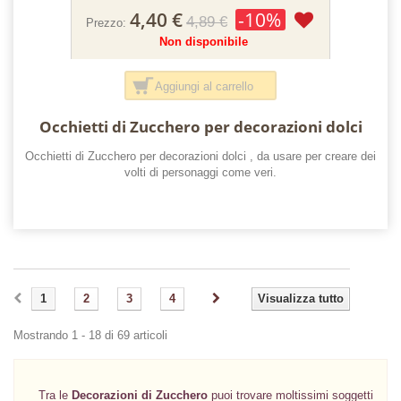
4,40 €
-10%
4,89 €
Prezzo:
Non disponibile
Aggiungi al carrello
Occhietti di Zucchero per decorazioni dolci
Occhietti di Zucchero per decorazioni dolci , da usare per creare dei
volti di personaggi come veri.
1
2
3
4
Visualizza tutto
Mostrando 1 - 18 di 69 articoli
Tra le
Decorazioni di
Zucchero
puoi trovare moltissimi soggetti