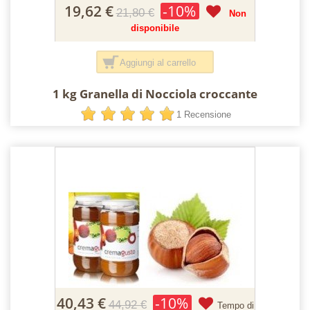
19,62 €
-10%
21,80 €
Non
disponibile
Aggiungi al carrello
1 kg Granella di Nocciola croccante
1 Recensione
40,43 €
-10%
44,92 €
Tempo di