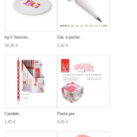
kg 5 Vassoio...
Sac a poche...
30,50 €
5,82 €
Candele...
Pasta per...
1,83 €
8,01 €