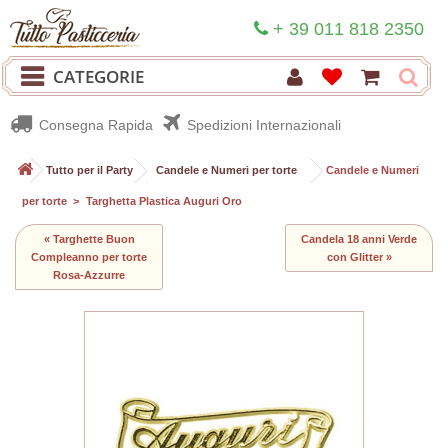
+ 39 011 818 2350
CATEGORIE
Consegna Rapida
Spedizioni Internazionali
>
Tutto per il Party
>
Candele e Numeri per torte
>
Candele e Numeri
per torte
>
Targhetta Plastica Auguri Oro
« Targhette Buon
Candela 18 anni Verde
Compleanno per torte
con Glitter »
Rosa-Azzurre