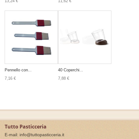
13,24 €
11,62 €
Pennello con...
40 Coperchi...
7,16 €
7,88 €
Tutto Pasticceria
E-mail:
info@tuttopasticceria.it