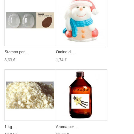
Stampo per...
Omino di...
8,63 €
1,74 €
1 kg...
Aroma per...