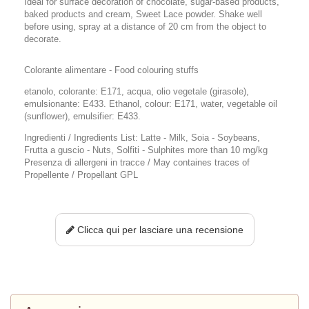
Ideal for surface decoration of chocolate, sugar-based products,
baked products and cream, Sweet Lace powder. Shake well
before using, spray at a distance of 20 cm from the object to
decorate.
Colorante alimentare - Food colouring stuffs
etanolo, colorante: E171, acqua, olio vegetale (girasole),
emulsionante: E433. Ethanol, colour: E171, water, vegetable oil
(sunflower), emulsifier: E433.
Ingredienti / Ingredients List: Latte - Milk, Soia - Soybeans,
Frutta a guscio - Nuts, Solfiti - Sulphites more than 10 mg/kg
Presenza di allergeni in tracce / May containes traces of
Propellente / Propellant GPL
Clicca qui per lasciare una recensione