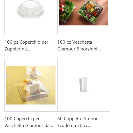
100 pz Coperchio per
100 pz Vaschetta
Zuppierina...
Glamour 6 porzioni...
100 Coperchi per
60 Coppette Amour
Vaschetta Glamour da...
Scudo da 70 cc...