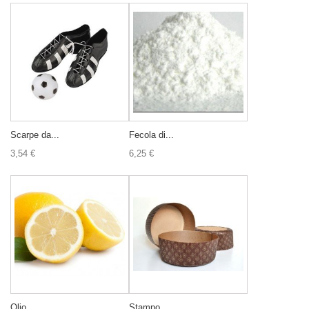
Scarpe da...
Fecola di...
3,54 €
6,25 €
Olio...
Stampo...