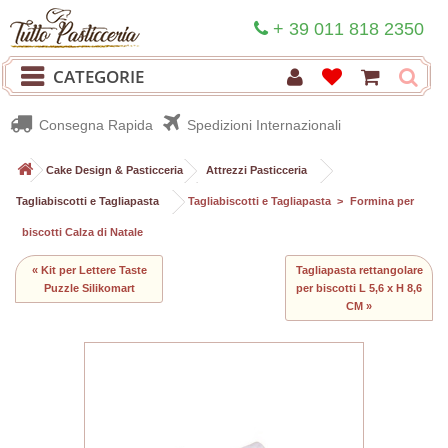
+ 39 011 818 2350
CATEGORIE
Consegna Rapida
Spedizioni Internazionali
>
Cake Design & Pasticceria
>
Attrezzi Pasticceria
>
Tagliabiscotti e Tagliapasta
>
Tagliabiscotti e Tagliapasta
>
Formina per
biscotti Calza di Natale
« Kit per Lettere Taste
Tagliapasta rettangolare
Puzzle Silikomart
per biscotti L 5,6 x H 8,6
CM »