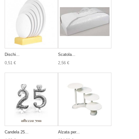
Dischi...
Scatola...
0,51 €
2,56 €
Candela 25...
Alzata per...