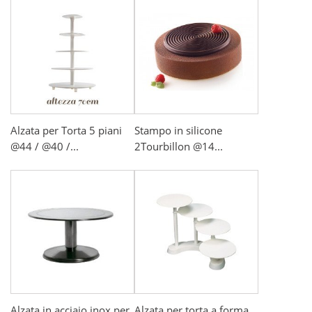
Alzata per Torta 5 piani
Stampo in silicone
@44 / @40 /...
2Tourbillon @14...
Alzata in acciaio inox per
Alzata per torta a forma