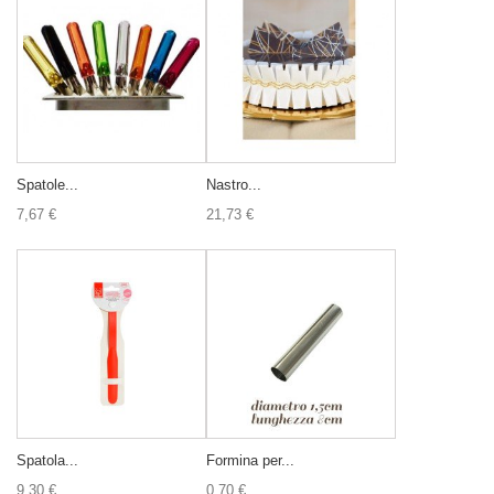
Spatole...
Nastro...
7,67 €
21,73 €
Spatola...
Formina per...
9,30 €
0,70 €