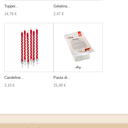
Topper...
Gelatina...
14,79 €
2,47 €
Candeline...
Pasta di...
3,10 €
15,48 €