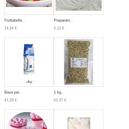
Fruttabella...
Preparato...
14,54 €
5,12 €
Base per...
1 kg...
47,28 €
62,47 €