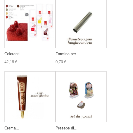
Coloranti...
Formina per...
42,18 €
0,70 €
Crema...
Presepe di...