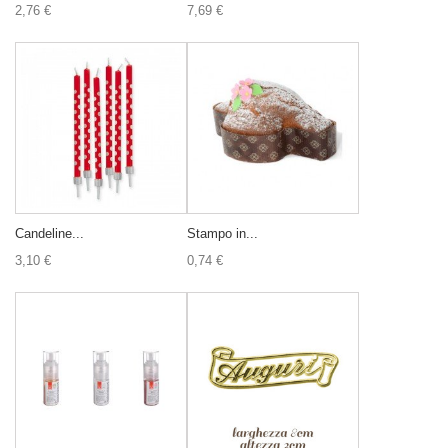
2,76 €
7,69 €
Candeline...
Stampo in...
3,10 €
0,74 €