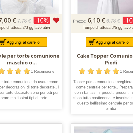
7,00 €
-10%
6,10 €
-1
7,78 €
6,78 €
Prezzo:
po di attesa 2/3 gg lavorativi
Tempo di attesa 3/5 gg lavora
Aggiungi al carrello
Aggiungi al carrello
ale per torte comunione
Cake Topper Comunio
maschio o...
Piedi
1 Recensione
1 Rece
per torte comunione da usare come
Topper prima comunione preghiera
per decorazioni di torte decorate.. I
come centrale per torte.. Prepara 
 per torte decorate sono perfetti per
con i tantissimi prodotti presenti n
orare moltissimi tipi di torte..
shop tutto pasticceria, e inserisci s
questo bellissimo centrale per t
bimba