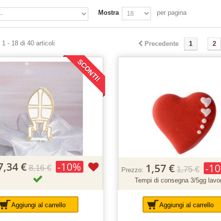
Mostra
per pagina
1 - 18 di 40 articoli
Precedente
1
2
SCONTI!
7,34 €
-10%
1,57 €
-1
8,16 €
1,75 €
Prezzo:
Tempi di consegna 3/5gg lavor
Aggiungi al carrello
Aggiungi al carrello