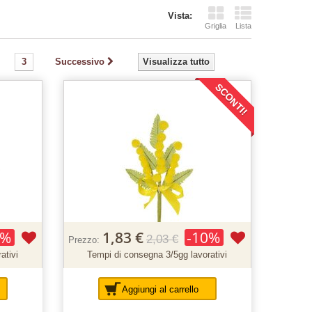
Vista:
Griglia
Lista
3
Successivo
Visualizza tutto
SCONTI!
0%
1,83 €
-10%
2,03 €
Prezzo:
ativi
Tempi di consegna 3/5gg lavorativi
Aggiungi al carrello