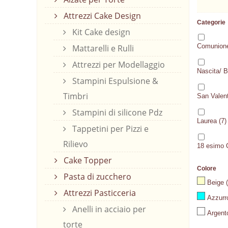
Attrezzi Cake Design
Categorie
Kit Cake design
Comunione
Mattarelli e Rulli
Attrezzi per Modellaggio
Nascita/ 
Stampini Espulsione &
Timbri
San Valen
Stampini di silicone Pdz
Laurea
(7)
Tappetini per Pizzi e
Rilievo
18 esimo
Cake Topper
Colore
Pasta di zucchero
Beige
(
Attrezzi Pasticceria
Azzurr
Anelli in acciaio per
Argent
torte