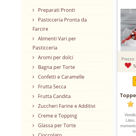
Preparati Pronti
Pasticceria Pronta da
Farcire
Alimenti Vari per
Pasticceria
Aromi per dolci
Prezzo:
Bagna per Torte
T
Confetti e Caramelle
Frutta Secca
Toppe
Frutta Candita
Zuccheri Farine e Additivi
Creme e Topping
Vendit
Libro
Glassa per Torte
momento d
i
Cioccolato