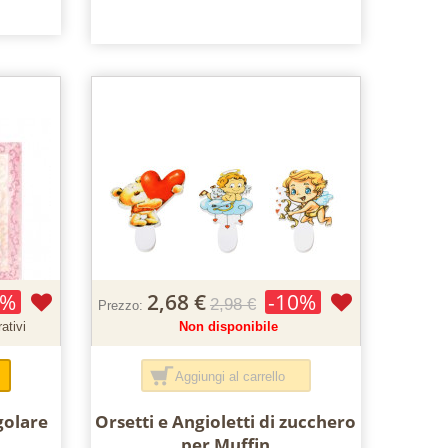
0%
2,68 €
-10%
2,98 €
Prezzo:
ativi
Non disponibile
Aggiungi al carrello
golare
Orsetti e Angioletti di zucchero
per Muffin