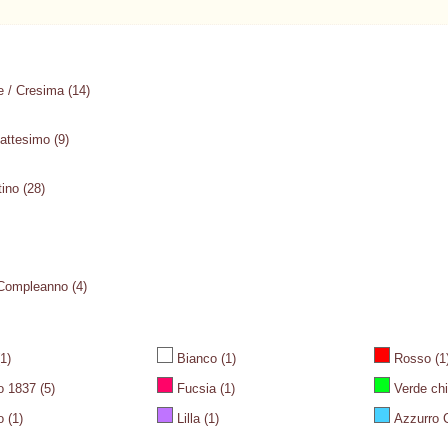
 / Cresima
(14)
Battesimo
(9)
tino
(28)
 Compleanno
(4)
1)
Bianco
(1)
Rosso
(1
o 1837
(5)
Fucsia
(1)
Verde chi
o
(1)
Lilla
(1)
Azzurro C