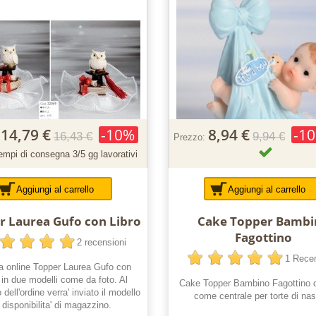
14,79 €
-10%
8,94 €
-1
16,43 €
9,94 €
Prezzo:
empi di consegna 3/5 gg lavorativi
Aggiungi al carrello
Aggiungi al carrello
r Laurea Gufo con Libro
Cake Topper Bambi
Fagottino
2 recensioni
1 Rece
a online Topper Laurea Gufo con
, in due modelli come da foto. Al
Cake Topper Bambino Fagottino 
ell'ordine verra' inviato il modello
come centrale per torte di nas
n disponibilita' di magazzino.