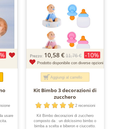
0%
10,58 €
-10%
11,76 €
Prezzo:
Prodotto disponibile con diverse opzioni
Aggiungi al carrello
no
Kit Bimbo 3 decorazioni di
zucchero
nsione
2 recensioni
da usare
Kit Bimbo decorazioni di zucchero
cita.
composto da : un dolcissimo bimbo o
bimba a scelta e biberon e ciuccetto.