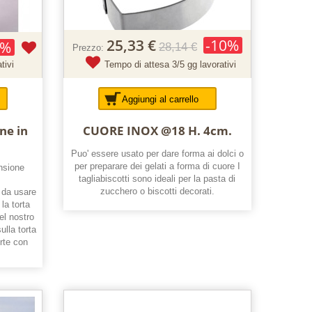
25,33 €
-10%
0%
28,14 €
Prezzo:
tivi
Tempo di attesa 3/5 gg lavorativi
Aggiungi al carrello
ne in
CUORE INOX @18 H. 4cm.
Puo' essere usato per dare forma ai dolci o
per preparare dei gelati a forma di cuore I
nsione
tagliabiscotti sono ideali per la pasta di
zucchero o biscotti decorati.
 da usare
la torta
el nostro
ulla torta
orte con