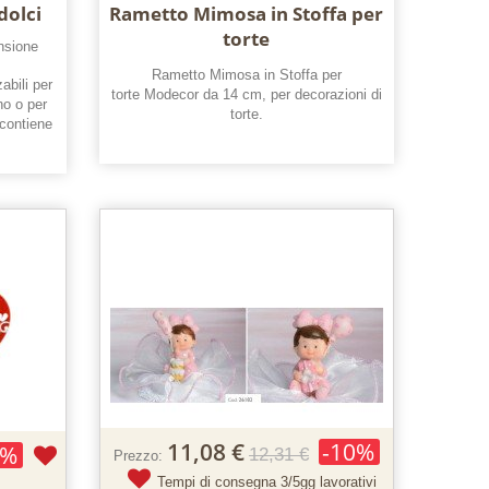
dolci
Rametto Mimosa in Stoffa per
torte
nsione
Rametto Mimosa in Stoffa per
zabili per
torte Modecor da 14 cm, per decorazioni di
no o per
torte.
 contiene
11,08 €
-10%
0%
12,31 €
Prezzo:
Tempi di consegna 3/5gg lavorativi