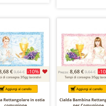
8,68 €
-10%
8,68 €
-1
9,64 €
9,64 €
Prezzo:
i di consegna 3/5gg lavorativi
Tempi di consegna 3/5gg lavor
Aggiungi al carrello
Aggiungi al carrello
a Rettangolare in ostia
Cialda Bambina Rettan
comunione...
per Comunione