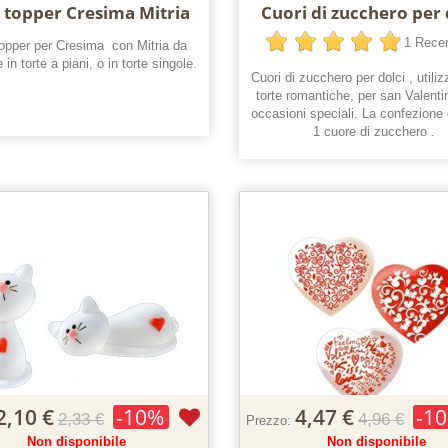
 topper Cresima Mitria
Cuori di zucchero per 
1 Rece
opper per Cresima con Mitria da
e in torte a piani, o in torte singole.
Cuori di zucchero per dolci , utiliz
torte romantiche, per san Valenti
occasioni speciali. La confezione
1 cuore di zucchero .
2,10 €
-10%
4,47 €
-1
2,33 €
4,96 €
Prezzo:
Non disponibile
Non disponibile