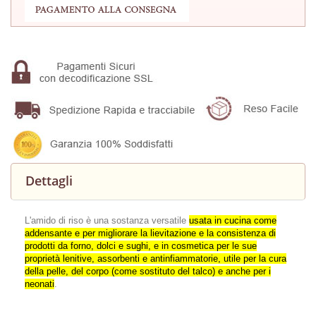
Dettagli
L'amido di riso è una sostanza versatile
usata in cucina come
addensante e per migliorare la lievitazione e la consistenza di
prodotti da forno, dolci e sughi, e in cosmetica per le sue
proprietà lenitive, assorbenti e antinfiammatorie, utile per la cura
della pelle, del corpo (come sostituto del talco) e anche per i
neonati
.