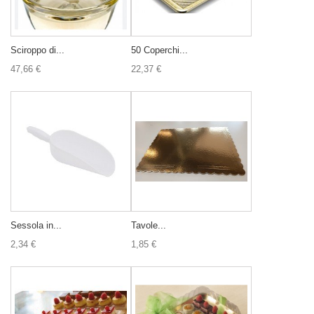
Sciroppo di...
50 Coperchi...
47,66 €
22,37 €
Sessola in...
Tavole...
2,34 €
1,85 €