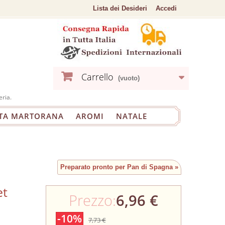
Lista dei Desideri
Accedi
Carrello
(vuoto)
eria.
TA MARTORANA
AROMI
NATALE
Preparato pronto per Pan di Spagna »
et
Prezzo:
6,96 €
-10%
7,73 €