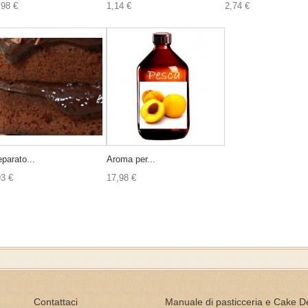
,98 €
1,14 €
2,74 €
parato...
Aroma per...
93 €
17,98 €
Contattaci
Manuale di pasticceria e Cake D