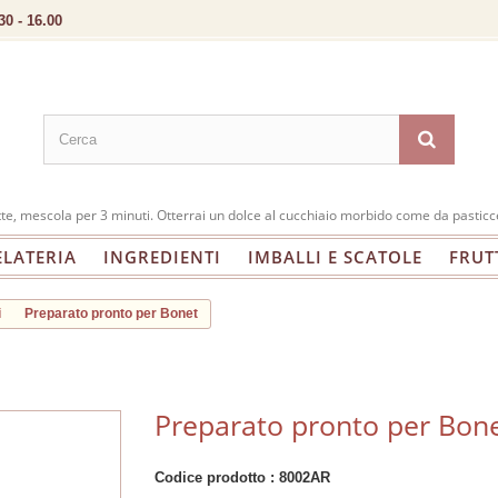
30 - 16.00
atte, mescola per 3 minuti. Otterrai un dolce al cucchiaio morbido come da pasticc
ELATERIA
INGREDIENTI
IMBALLI E SCATOLE
FRUT
i
Preparato pronto per Bonet
Preparato pronto per Bon
Codice prodotto :
8002AR