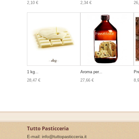
2,10 €
2,34 €
26
1 kg...
Aroma per...
Pre
28,47 €
27,66 €
8,
Tutto Pasticceria
E-mail:
info@tuttopasticceria.it