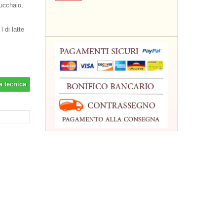
ucchaio,
l di latte
a tecnica