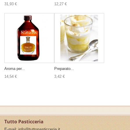
31,93 €
12,27 €
Aroma per...
Preparato...
14,54 €
3,42 €
Tutto Pasticceria
E-mail:
info@tuttopasticceria.it