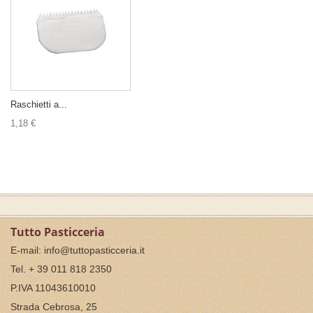
Raschietti a...
1,18 €
Tutto Pasticceria
E-mail:
info@tuttopasticceria.it
Tel. + 39 011 818 2350
P.IVA 11043610010
Strada Cebrosa, 25