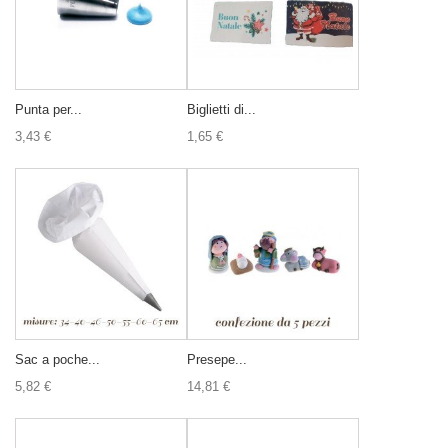
Punta per...
Biglietti di...
3,43 €
1,65 €
Sac a poche...
Presepe...
5,82 €
14,81 €