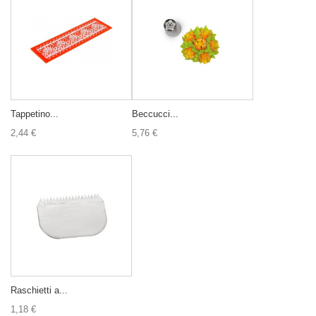
Tappetino...
Beccucci...
2,44 €
5,76 €
Raschietti a...
1,18 €