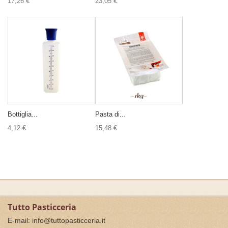
17,26 €
23,05 €
Bottiglia...
Pasta di...
4,12 €
15,48 €
Tutto Pasticceria
E-mail:
info@tuttopasticceria.it