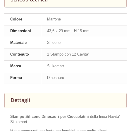
Colore
Marrone
Dimensioni
43,6 x 29 mm - H 15 mm
Materiale
Silicone
Contenuto
1 Stampo con 12 Cavita'
Marca
Silikomart
Forma
Dinosauro
Dettagli
Stampo Silicone Dinosauri per Cioccolatini
della linea Novita'
Silikomart.
Molto apprezzati per feste per bambini, sono molto allegri.