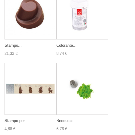
Stampo...
Colorante...
21,33 €
8,74 €
Stampo per...
Beccucci...
4,88 €
5,76 €