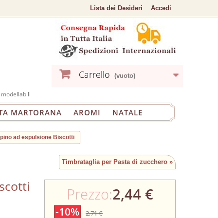
Lista dei Desideri
Accedi
Carrello
(vuoto)
 modellabili
TA MARTORANA
AROMI
NATALE
ino ad espulsione Biscotti
Timbrataglia per Pasta di zucchero »
scotti
Prezzo:
2,44 €
-10%
2,71 €