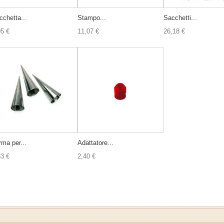
cchetta...
Stampo...
Sacchetti...
05 €
11,07 €
26,18 €
rma per...
Adattatore...
83 €
2,40 €