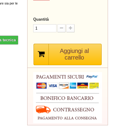
are sia per le
Quantità
a tecnica
Aggiungi al
carrello