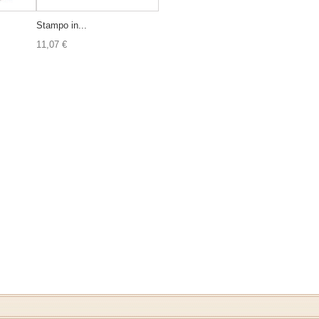
Stampo in...
11,07 €