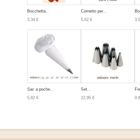
Bocchetta...
Cornetto per...
Bo
3,34 €
5,62 €
3,
Sac a poche...
Set...
Fo
5,82 €
22,95 €
0,