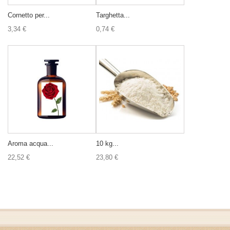
Cornetto per...
Targhetta...
3,34 €
0,74 €
Aroma acqua...
10 kg...
22,52 €
23,80 €