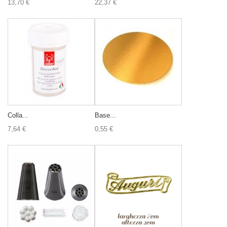
13,70 €
22,37 €
Colla...
Base...
7,64 €
0,55 €