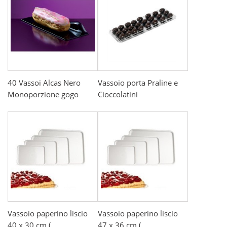
40 Vassoi Alcas Nero
Vassoio porta Praline e
Monoporzione gogo
Cioccolatini
Vassoio paperino liscio
Vassoio paperino liscio
40 x 30 cm (...
47 x 36 cm (...