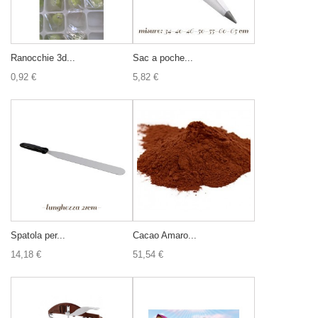
Ranocchie 3d...
Sac a poche...
0,92 €
5,82 €
Spatola per...
Cacao Amaro...
14,18 €
51,54 €