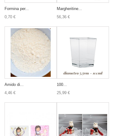
Formina per...
Margheritine...
0,70 €
56,36 €
Amido di...
100...
4,46 €
25,99 €