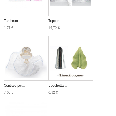
Targhetta...
Topper...
1,71 €
14,79 €
Centrale per...
Bocchetta...
7,00 €
0,92 €