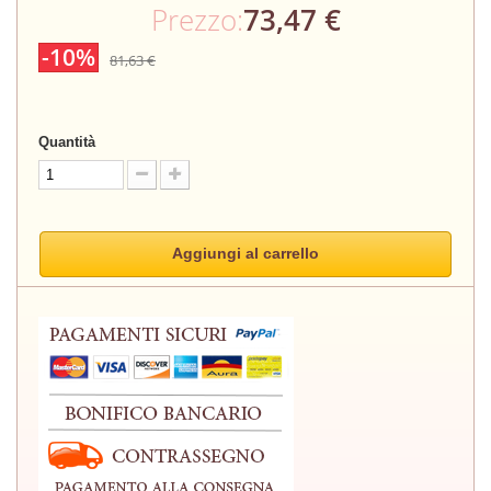
Prezzo:
73,47 €
-10%
81,63 €
Quantità
Aggiungi al carrello