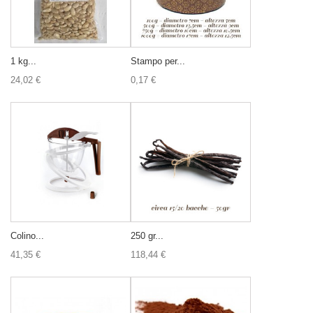
1 kg...
Stampo per...
24,02 €
0,17 €
Colino...
250 gr...
41,35 €
118,44 €