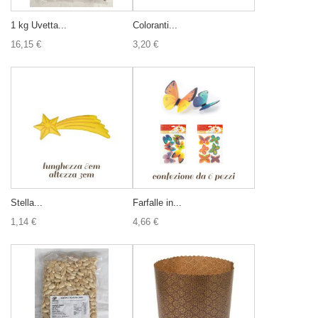
1 kg Uvetta...
Coloranti...
16,15 €
3,20 €
Stella...
Farfalle in...
1,14 €
4,66 €