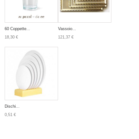
60 Coppette...
Vassoio...
18,30 €
121,37 €
Dischi...
0,51 €