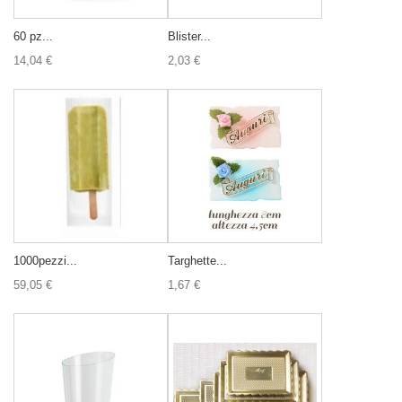
60 pz...
Blister...
14,04 €
2,03 €
1000pezzi...
Targhette...
59,05 €
1,67 €