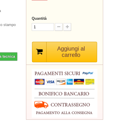
a
Quantità
 lo stampo
Aggiungi al
carrello
a tecnica