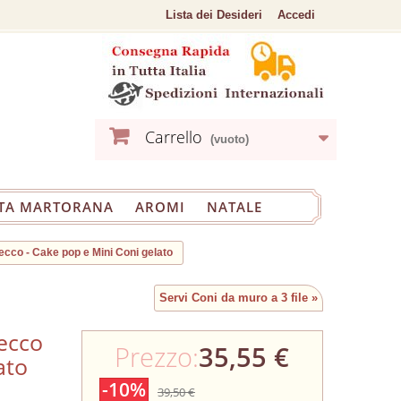
Lista dei Desideri
Accedi
Carrello
(vuoto)
TA MARTORANA
AROMI
NATALE
tecco - Cake pop e Mini Coni gelato
Servi Coni da muro a 3 file »
tecco
Prezzo:
35,55 €
ato
-10%
39,50 €