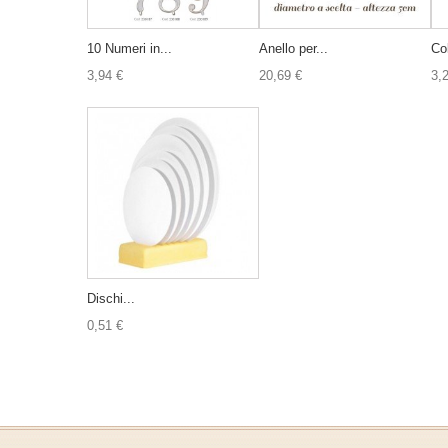
10 Numeri in...
Anello per...
Col
3,94 €
20,69 €
3,
Dischi...
0,51 €