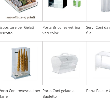
Espositore per Gelati
Porta Brioches vetrina
Servi Coni da
Biscotto
vari colori
file
Porta Coni rovesciati per
Porta Coni gelato a
Porta Palette 
Bar e...
Bauletto