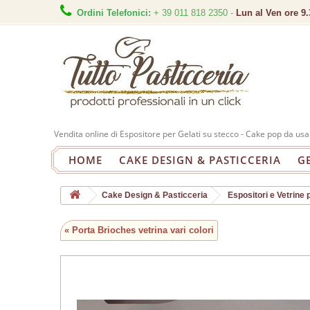
Ordini Telefonici:
+ 39 011 818 2350 -
Lun al Ven ore 9.
Vendita online di Espositore per Gelati su stecco - Cake pop da usa
HOME
CAKE DESIGN & PASTICCERIA
G
Cake Design & Pasticceria
Espositori e Vetrine p
« Porta Brioches vetrina vari colori