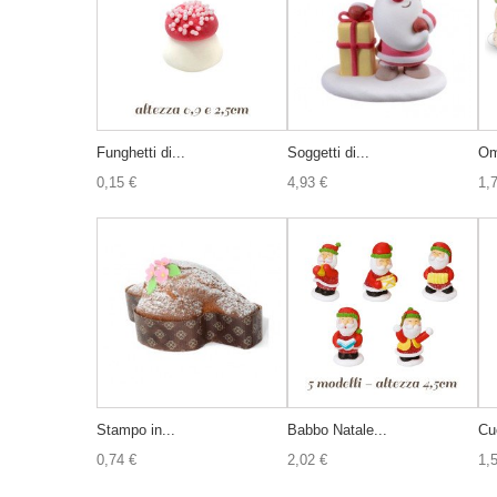
Funghetti di...
Soggetti di...
Om
0,15 €
4,93 €
1,
Stampo in...
Babbo Natale...
Cuo
0,74 €
2,02 €
1,