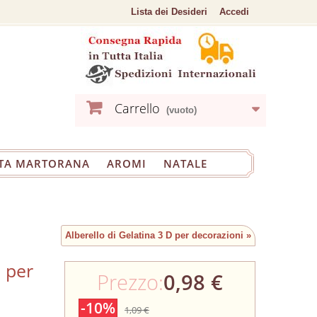
Lista dei Desideri
Accedi
Carrello
(vuoto)
TA MARTORANA
AROMI
NATALE
Alberello di Gelatina 3 D per decorazioni »
a per
Prezzo:
0,98 €
-10%
1,09 €