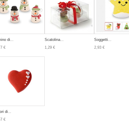
ino di...
Scatolina...
Soggetti...
77 €
1,29 €
2,93 €
ri di...
57 €