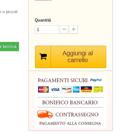
e o piccoli
Quantità
a tecnica
Aggiungi al
carrello