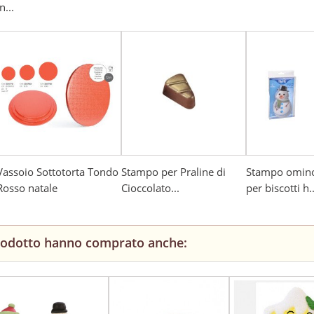
n...
Vassoio Sottotorta Tondo
Stampo per Praline di
Stampo omino
Rosso natale
Cioccolato...
per biscotti h..
prodotto hanno comprato anche: