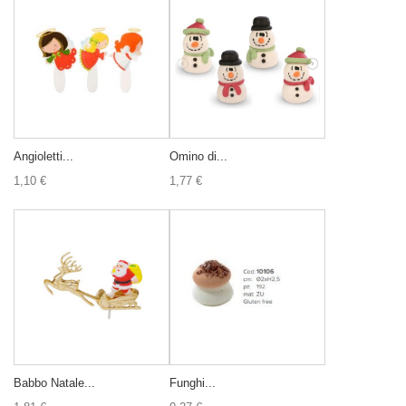
Angioletti...
Omino di...
1,10 €
1,77 €
Babbo Natale...
Funghi...