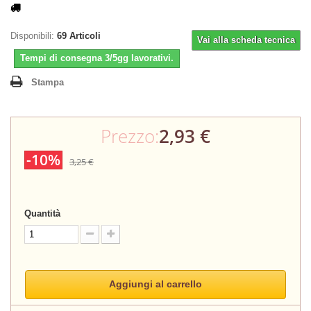
Disponibili:
69
Articoli
Vai alla scheda tecnica
Tempi di consegna 3/5gg lavorativi.
Stampa
Prezzo:
2,93 €
-10%
3,25 €
Quantità
Aggiungi al carrello