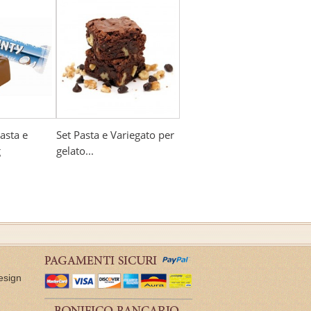
asta e
Set Pasta e Variegato per
g
gelato...
esign