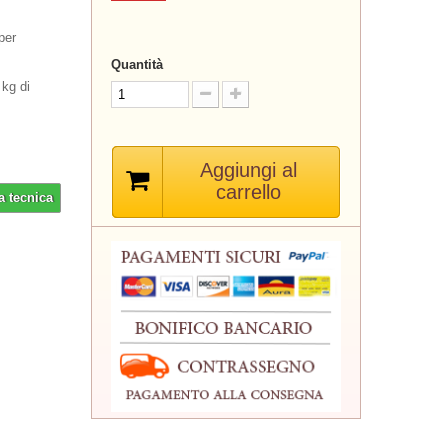
per
Quantità
 kg di
Aggiungi al
carrello
a tecnica