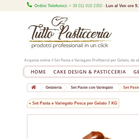
Ordini Telefonici:
+ 39 011 818 2350 -
Lun al Ven ore 9.
Acquista online il Set Pasta e Variegato Profitterol per Gelato, da 
HOME
CAKE DESIGN & PASTICCERIA
G
Gelateria
Set Paste con Variegato
Set Past
« Set Pasta e Variegato Pesca per Gelato 7 KG