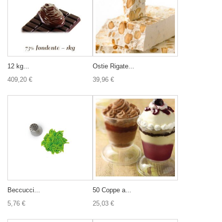
12 kg...
Ostie Rigate...
409,20 €
39,96 €
Beccucci...
50 Coppe a...
5,76 €
25,03 €