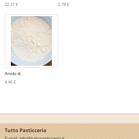
22,37 €
2,78 €
Amido di...
4,46 €
Tutto Pasticceria
E-mail:
info@tuttopasticceria.it