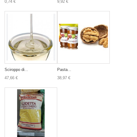
0,74 €
9,92 €
Sciroppo di...
Pasta...
47,66 €
38,97 €