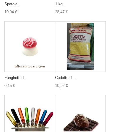
Spatola...
1 kg...
10,94 €
28,47 €
Funghetti di...
Codette di...
0,15 €
10,92 €