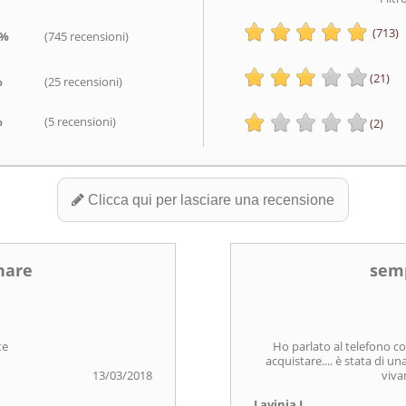
(713)
1%
(745 recensioni)
(21)
%
(25 recensioni)
%
(5 recensioni)
(2)
Clicca qui per lasciare una recensione
nare
semp
te
Ho parlato al telefono co
acquistare.... è stata di un
13/03/2018
viva
Lavinia L.