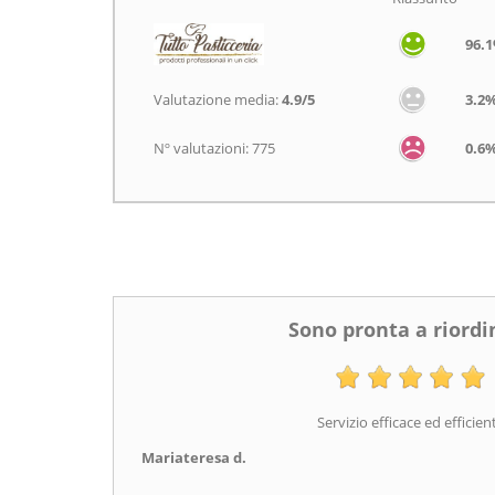
96.
Valutazione media:
4.9/5
3.2
Nº valutazioni: 775
0.6
Sono pronta a riordi
Servizio efficace ed efficien
Mariateresa d.