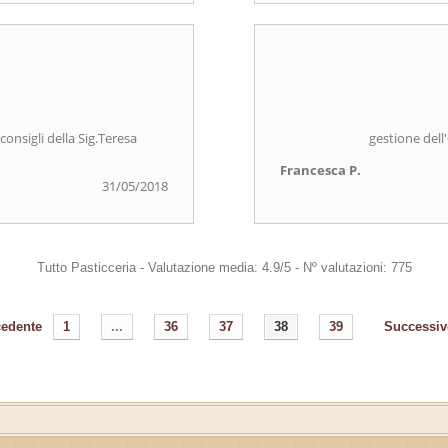
consigli della Sig.Teresa
gestione dell
Francesca P.
31/05/2018
Tutto Pasticceria
-
Valutazione media:
4.9
/
5
- Nº valutazioni:
775
cedente
1
...
36
37
38
39
Successiv