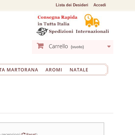
Lista dei Desideri
Accedi
Carrello
(vuoto)
TA MARTORANA
AROMI
NATALE
o recensioni
(
Reset
)